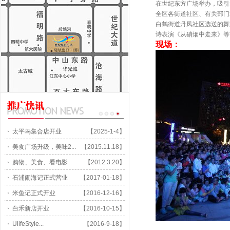
在世纪东方广场举办，吸引
全区各街道社区、有关部门
白鹤街道丹凤社区选送的舞
诗表演《从硝烟中走来》等
现场：
太平鸟集合店开业
【2025-1-4】
美食广场升级，美味2...
【2015.11.18】
购物、美食、看电影
【2012.3.20】
石浦闹海记正式营业
【2017-01-18】
米鱼记正式开业
【2016-12-16】
白禾新店开业
【2016-10-15】
UlifeStyle...
【2016-9-18】