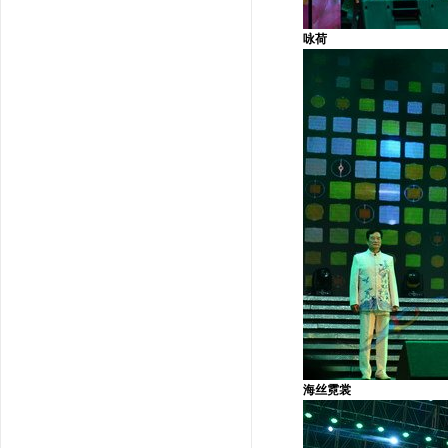
咏荷
海丝霓裳